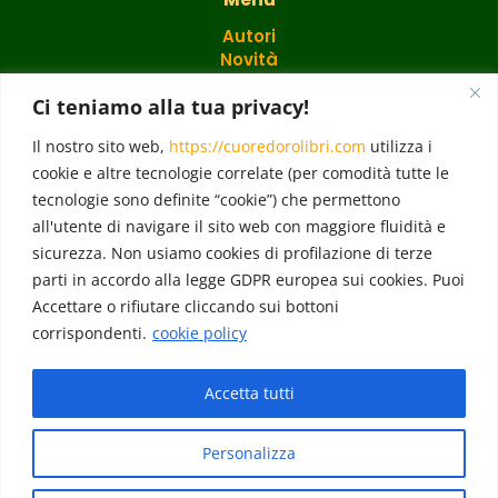
Autori
Novità
Catalogo
Ci teniamo alla tua privacy!
Regali
Il nostro sito web,
https://cuoredorolibri.com
utilizza i
cookie e altre tecnologie correlate (per comodità tutte le
Blog
Cuore d'Oro Point
tecnologie sono definite “cookie”) che permettono
Academy
all'utente di navigare il sito web con maggiore fluidità e
Eventi
sicurezza. Non usiamo cookies di profilazione di terze
Contatti
parti in accordo alla legge GDPR europea sui cookies. Puoi
Accettare o rifiutare cliccando sui bottoni
corrispondenti.
cookie policy
Follow
Accetta tutti
Personalizza