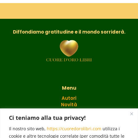
Diffondiamo gratitudine e il mondo sorriderà.
Menu
Autori
Novità
Catalogo
Ci teniamo alla tua privacy!
Regali
Il nostro sito web,
https://cuoredorolibri.com
utilizza i
cookie e altre tecnologie correlate (per comodità tutte le
Blog