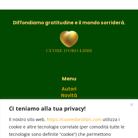
Diffondiamo gratitudine e il mondo sorriderà.
Menu
Autori
Novità
Catalogo
Ci teniamo alla tua privacy!
Regali
Il nostro sito web,
https://cuoredorolibri.com
utilizza i
cookie e altre tecnologie correlate (per comodità tutte le
Blog
Cuore d'Oro Point
tecnologie sono definite “cookie”) che permettono