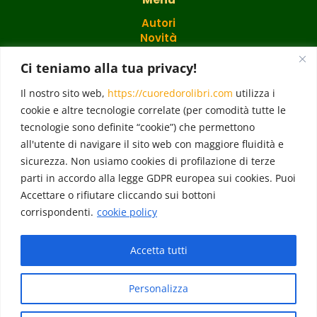
Autori
Novità
Catalogo
Ci teniamo alla tua privacy!
Regali
Il nostro sito web,
https://cuoredorolibri.com
utilizza i
cookie e altre tecnologie correlate (per comodità tutte le
Blog
Cuore d'Oro Point
tecnologie sono definite “cookie”) che permettono
Academy
all'utente di navigare il sito web con maggiore fluidità e
Eventi
sicurezza. Non usiamo cookies di profilazione di terze
Contatti
parti in accordo alla legge GDPR europea sui cookies. Puoi
Accettare o rifiutare cliccando sui bottoni
corrispondenti.
cookie policy
Follow
Accetta tutti
Personalizza