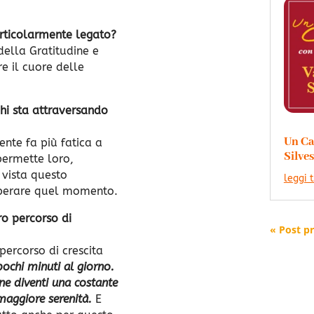
articolarmente legato?
della Gratitudine e
re il cuore delle
hi sta attraversando
Un Ca
ente fa più fatica a
Silves
permette loro,
 vista questo
leggi 
uperare quel momento.
ro percorso di
« Post p
percorso di crescita
pochi minuti al giorno.
ne diventi una costante
maggiore serenità.
E