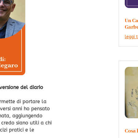
Un Ca
Garb
leggi 
versione del diario
rmette di portare la
iversi anni ho pensato
rnata, aggiungendo
credo siano utili a chi
zi pratici e le
Cosa 