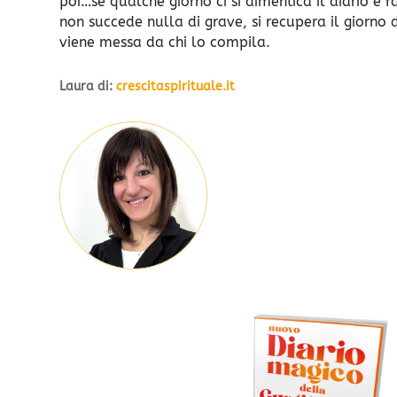
poi…se qualche giorno ci si dimentica il diario è 
non succede nulla di grave, si recupera il giorno
viene messa da chi lo compila.
Laura di:
crescitaspirituale.it