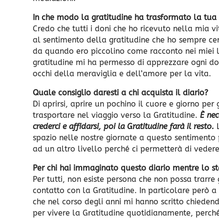
In che modo la gratitudine ha trasformato la tua 
Credo che tutti i doni che ho ricevuto nella mia vi
al sentimento della gratitudine che ho sempre cerc
da quando ero piccolino come racconto nei miei lib
gratitudine mi ha permesso di apprezzare ogni don
occhi della meraviglia e dell’amore per la vita.
Quale consiglio daresti a chi acquista il diario?
Di aprirsi, aprire un pochino il cuore e giorno per 
trasportare nel viaggio verso la Gratitudine.
È nec
crederci e affidarsi, poi la Gratitudine farà il resto.
spazio nelle nostre giornate a questo sentimento 
ad un altro livello perché ci permetterà di vedere
Per chi hai immaginato questo diario mentre lo s
Per tutti, non esiste persona che non possa trarr
contatto con la Gratitudine. In particolare però a t
che nel corso degli anni mi hanno scritto chiede
per vivere la Gratitudine quotidianamente, perché