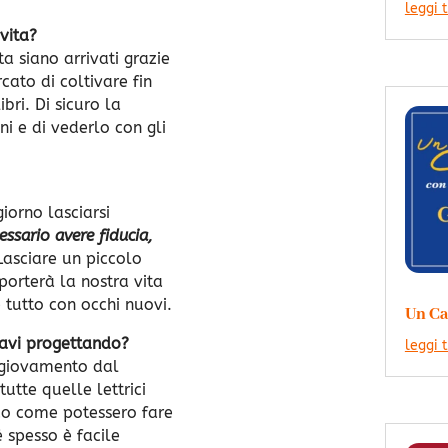
leggi 
vita?
ta siano arrivati grazie
ato di coltivare fin
ri. Di sicuro la
i e di vederlo con gli
giorno lasciarsi
essario avere fiducia,
Lasciare un piccolo
porterà la nostra vita
 tutto con occhi nuovi.
Un Ca
tavi progettando?
leggi 
e giovamento dal
utte quelle lettrici
ndo come potessero fare
 spesso è facile