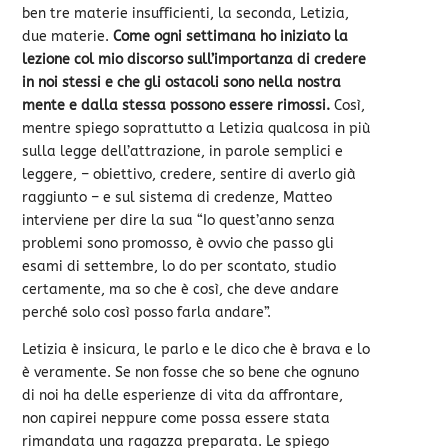
ben tre materie insufficienti, la seconda, Letizia,
due materie.
Come ogni settimana ho iniziato la
lezione col mio discorso sull’importanza di credere
in noi stessi e che gli ostacoli sono nella nostra
mente e dalla stessa possono essere rimossi.
Così,
mentre spiego soprattutto a Letizia qualcosa in più
sulla legge dell’attrazione, in parole semplici e
leggere, – obiettivo, credere, sentire di averlo già
raggiunto – e sul sistema di credenze, Matteo
interviene per dire la sua “Io quest’anno senza
problemi sono promosso, è ovvio che passo gli
esami di settembre, lo do per scontato, studio
certamente, ma so che è così, che deve andare
perché solo così posso farla andare”.
Letizia è insicura, le parlo e le dico che è brava e lo
è veramente. Se non fosse che so bene che ognuno
di noi ha delle esperienze di vita da affrontare,
non capirei neppure come possa essere stata
rimandata una ragazza preparata. Le spiego