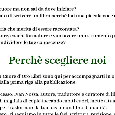
 cuore ma non sai da dove iniziare?
to di scrivere un libro perché hai una piccola voce
oria che merita di essere raccontata?
ore, coach, formatore e vuoi avere uno strumento 
 condividere le tue conoscenze?
Perchè scegliere noi
m Cuore d’Oro Libri sono qui per accompagnarti in o
dalla prima riga alla pubblicazione.
cesso:
Ivan Nossa, autore, traduttore e curatore di l
i migliaia di copie toccando molti cuori, mette a tua
r trasformare la tua idea in un libro di qualità.
eto:
Ti seguiamo in tutte le fasi: scrittura, revisione, 