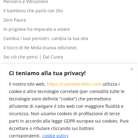
Pensiero e Vibrazione
Il bambino che parlò con Dio
Zero Paura
In prigione ho imparato a volare
Cambia i tuoi pensieri, cambia la tua vita
Il tocco di Re Mida (nuova edizione)
Sei ciò che pensi | Dal Cuore
8 segreti del denaro
Ci teniamo alla tua privacy!
La legge di Attrazione per principianti
Il nostro sito web,
https://cuoredorolibri.com
utilizza i
Eventi
(6)
cookie e altre tecnologie correlate (per comodità tutte le
tecnologie sono definite “cookie”) che permettono
In evidenza
(18)
all'utente di navigare il sito web con maggiore fluidità e
Novità
(12)
sicurezza. Non usiamo cookies di profilazione di terze
Pubblicazioni
(22)
parti in accordo alla legge GDPR europea sui cookies. Puoi
Accettare o rifiutare cliccando sui bottoni
corrispondenti.
cookie policy
Blog
(22)