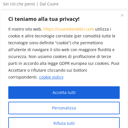
Sei ciò che pensi | Dal Cuore
8 segreti del denaro
Ci teniamo alla tua privacy!
La legge di Attrazione per principianti
Il nostro sito web,
https://cuoredorolibri.com
utilizza i
Eventi
(6)
cookie e altre tecnologie correlate (per comodità tutte le
tecnologie sono definite “cookie”) che permettono
In evidenza
(18)
all'utente di navigare il sito web con maggiore fluidità e
Novità
(12)
sicurezza. Non usiamo cookies di profilazione di terze
Pubblicazioni
(22)
parti in accordo alla legge GDPR europea sui cookies. Puoi
Accettare o rifiutare cliccando sui bottoni
corrispondenti.
cookie policy
Blog
(22)
Accetta tutti
Diffondiamo gratitudine e il mondo sorriderà.
Personalizza
© Cuore d'Oro Libri - Tutti i diritti riservati - P.Iva
Rifiuta tutti
IT04175370164