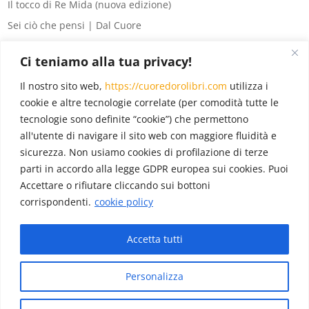
Il tocco di Re Mida (nuova edizione)
Sei ciò che pensi | Dal Cuore
8 segreti del denaro
Ci teniamo alla tua privacy!
La legge di Attrazione per principianti
Il nostro sito web,
https://cuoredorolibri.com
utilizza i
Eventi
(6)
cookie e altre tecnologie correlate (per comodità tutte le
tecnologie sono definite “cookie”) che permettono
In evidenza
(18)
all'utente di navigare il sito web con maggiore fluidità e
Novità
(12)
sicurezza. Non usiamo cookies di profilazione di terze
Pubblicazioni
(22)
parti in accordo alla legge GDPR europea sui cookies. Puoi
Accettare o rifiutare cliccando sui bottoni
corrispondenti.
cookie policy
Blog
(22)
Accetta tutti
Diffondiamo gratitudine e il mondo sorriderà.
Personalizza
© Cuore d'Oro Libri - Tutti i diritti riservati - P.Iva