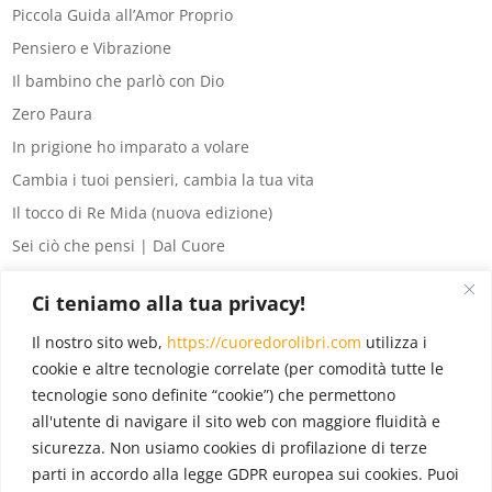
Piccola Guida all’Amor Proprio
Pensiero e Vibrazione
Il bambino che parlò con Dio
Zero Paura
In prigione ho imparato a volare
Cambia i tuoi pensieri, cambia la tua vita
Il tocco di Re Mida (nuova edizione)
Sei ciò che pensi | Dal Cuore
8 segreti del denaro
Ci teniamo alla tua privacy!
La legge di Attrazione per principianti
Il nostro sito web,
https://cuoredorolibri.com
utilizza i
Eventi
(6)
cookie e altre tecnologie correlate (per comodità tutte le
tecnologie sono definite “cookie”) che permettono
In evidenza
(18)
all'utente di navigare il sito web con maggiore fluidità e
Novità
(12)
sicurezza. Non usiamo cookies di profilazione di terze
Pubblicazioni
(22)
parti in accordo alla legge GDPR europea sui cookies. Puoi