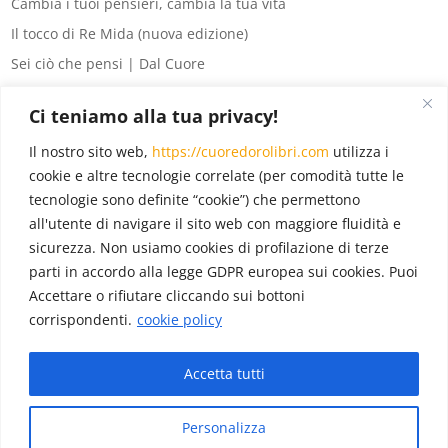
Cambia i tuoi pensieri, cambia la tua vita
Il tocco di Re Mida (nuova edizione)
Sei ciò che pensi | Dal Cuore
8 segreti del denaro
Ci teniamo alla tua privacy!
La legge di Attrazione per principianti
Il nostro sito web,
https://cuoredorolibri.com
utilizza i
Eventi
(6)
cookie e altre tecnologie correlate (per comodità tutte le
tecnologie sono definite “cookie”) che permettono
In evidenza
(18)
all'utente di navigare il sito web con maggiore fluidità e
Novità
(12)
sicurezza. Non usiamo cookies di profilazione di terze
Pubblicazioni
(22)
parti in accordo alla legge GDPR europea sui cookies. Puoi
Accettare o rifiutare cliccando sui bottoni
corrispondenti.
cookie policy
Blog
(22)
Accetta tutti
Diffondiamo gratitudine e il mondo sorriderà.
Personalizza