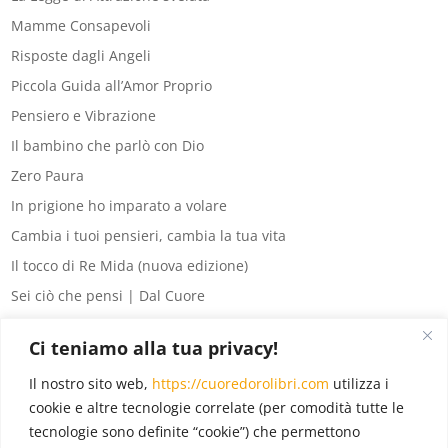
Mamme Consapevoli
Risposte dagli Angeli
Piccola Guida all’Amor Proprio
Pensiero e Vibrazione
Il bambino che parlò con Dio
Zero Paura
In prigione ho imparato a volare
Cambia i tuoi pensieri, cambia la tua vita
Il tocco di Re Mida (nuova edizione)
Sei ciò che pensi | Dal Cuore
8 segreti del denaro
Ci teniamo alla tua privacy!
La legge di Attrazione per principianti
Il nostro sito web,
https://cuoredorolibri.com
utilizza i
Eventi
(6)
cookie e altre tecnologie correlate (per comodità tutte le
tecnologie sono definite “cookie”) che permettono
In evidenza
(18)