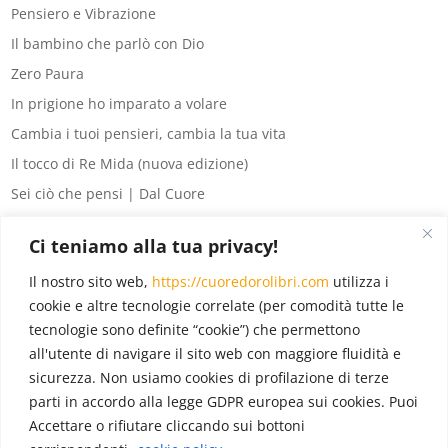
Pensiero e Vibrazione
Il bambino che parlò con Dio
Zero Paura
In prigione ho imparato a volare
Cambia i tuoi pensieri, cambia la tua vita
Il tocco di Re Mida (nuova edizione)
Sei ciò che pensi | Dal Cuore
8 segreti del denaro
Ci teniamo alla tua privacy!
La legge di Attrazione per principianti
Il nostro sito web,
https://cuoredorolibri.com
utilizza i
Eventi
(6)
cookie e altre tecnologie correlate (per comodità tutte le
tecnologie sono definite “cookie”) che permettono
In evidenza
(18)
all'utente di navigare il sito web con maggiore fluidità e
Novità
(12)
sicurezza. Non usiamo cookies di profilazione di terze
Pubblicazioni
(22)
parti in accordo alla legge GDPR europea sui cookies. Puoi
Accettare o rifiutare cliccando sui bottoni