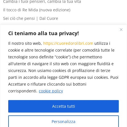
Cambia i tuoi pensieri, cambia la tua vita
Il tocco di Re Mida (nuova edizione)
Sei ciò che pensi | Dal Cuore
8 segreti del denaro
Ci teniamo alla tua privacy!
La legge di Attrazione per principianti
Il nostro sito web,
https://cuoredorolibri.com
utilizza i
Eventi
(6)
cookie e altre tecnologie correlate (per comodità tutte le
tecnologie sono definite “cookie”) che permettono
In evidenza
(18)
all'utente di navigare il sito web con maggiore fluidità e
Novità
(12)
sicurezza. Non usiamo cookies di profilazione di terze
Pubblicazioni
(22)
parti in accordo alla legge GDPR europea sui cookies. Puoi
Accettare o rifiutare cliccando sui bottoni
corrispondenti.
cookie policy
Blog
(22)
Accetta tutti
Diffondiamo gratitudine e il mondo sorriderà.
Personalizza