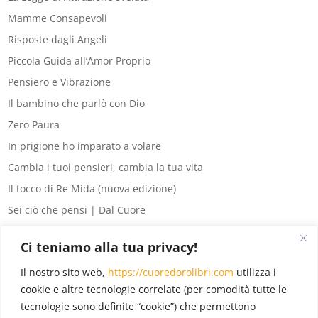
Mamme Consapevoli
Risposte dagli Angeli
Piccola Guida all’Amor Proprio
Pensiero e Vibrazione
Il bambino che parlò con Dio
Zero Paura
In prigione ho imparato a volare
Cambia i tuoi pensieri, cambia la tua vita
Il tocco di Re Mida (nuova edizione)
Sei ciò che pensi | Dal Cuore
8 segreti del denaro
Ci teniamo alla tua privacy!
La legge di Attrazione per principianti
Il nostro sito web,
https://cuoredorolibri.com
utilizza i
Eventi
(6)
cookie e altre tecnologie correlate (per comodità tutte le
tecnologie sono definite “cookie”) che permettono
In evidenza
(18)